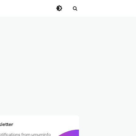
letter
otifications from umuminfo