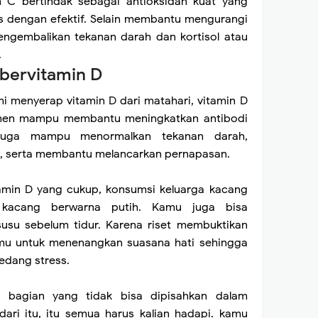
n C bertindak sebagai antioksidan kuat yang
 dengan efektif. Selain membantu mengurangi
engembalikan tekanan darah dan kortisol atau
.
bervitamin D
i menyerap vitamin D dari matahari, vitamin D
emen mampu membantu meningkatkan antibodi
 juga mampu menormalkan tekanan darah,
h, serta membantu melancarkan pernapasan.
min D yang cukup, konsumsi keluarga kacang
kacang berwarna putih. Kamu juga bisa
usu sebelum tidur. Karena riset membuktikan
u untuk menenangkan suasana hati sehingga
sedang stress.
 bagian yang tidak bisa dipisahkan dalam
dari itu, itu semua harus kalian hadapi. kamu