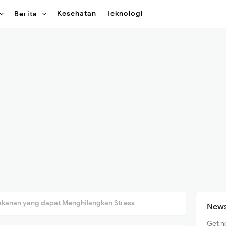
Kesehatan
Teknologi
Berita
akanan yang dapat Menghilangkan Stress
News
Get n