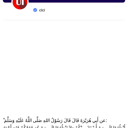
cici
ْ عن أَبِي هُرَيْرَةَ قَالَ قَالَ رَسُوْلُ اللهِ صَلَّى اللَّهُ عَلَيْهِ وَسَلَّمَ:
اُنْظُرُوْا إِلَى مَنْ أَسْفَلَ مِنْكُمْ وَلاَ تَنْظُرُوْا إِلَى مَنْ هُوَ فَوْقَكُمْ فَهُوَ أَجْدَرُ