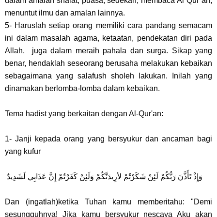
dalam amalan shalat, puasa, sedekah, membaca Al Qur’an,
menuntut ilmu dan amalan lainnya.
5- Haruslah setiap orang memiliki cara pandang semacam
ini dalam masalah agama, ketaatan, pendekatan diri pada
Allah, juga dalam meraih pahala dan surga. Sikap yang
benar, hendaklah seseorang berusaha melakukan kebaikan
sebagaimana yang salafush sholeh lakukan. Inilah yang
dinamakan berlomba-lomba dalam kebaikan.
Tema hadist yang berkaitan dengan Al-Qur'an:
1- Janji kepada orang yang bersyukur dan ancaman bagi
yang kufur
وَإِذْ تَأَذَّنَ رَبُّكُمْ لَئِنْ شَكَرْتُمْ لأزِيدَنَّكُمْ وَلَئِنْ كَفَرْتُمْ إِنَّ عَذَابِي لَشَدِيدٌ
Dan (ingatlah)ketika Tuhan kamu memberitahu: "Demi
sesungguhnya! Jika kamu bersyukur nescaya Aku akan