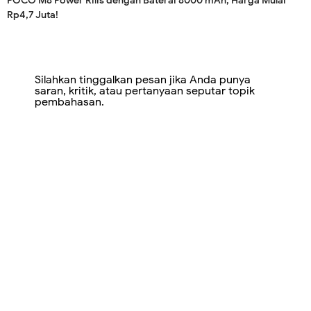
POCO M8 Power Rilis dengan Baterai 8000 mAh, Harga Mulai
Rp4,7 Juta!
Silahkan tinggalkan pesan jika Anda punya
saran, kritik, atau pertanyaan seputar topik
pembahasan.