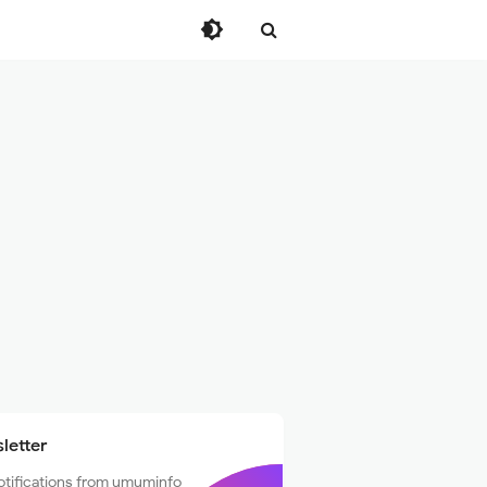
letter
otifications from umuminfo