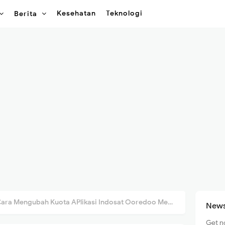
Kesehatan
Teknologi
Berita
ara Mengubah Kuota APlikasi Indosat Ooredoo Menjadi Kuota Reguler Dengan Bug Terbaru
News
Get n