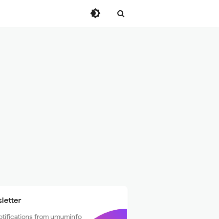
letter
otifications from umuminfo