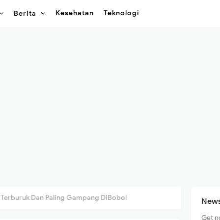
Kesehatan
Teknologi
Berita
 Terburuk Dan Paling Gampang DiBobol
News
Get n