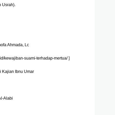
h Usrah).
hofa Ahmada, Lc
r.id/kewajiban-suami-terhadap-mertua/ ]
mi Kajian Ibnu Umar
l-Alabi