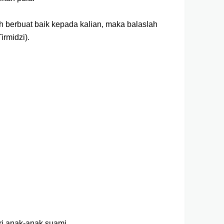
h berbuat baik kepada kalian, maka balaslah
irmidzi).
ri anak-anak suami.