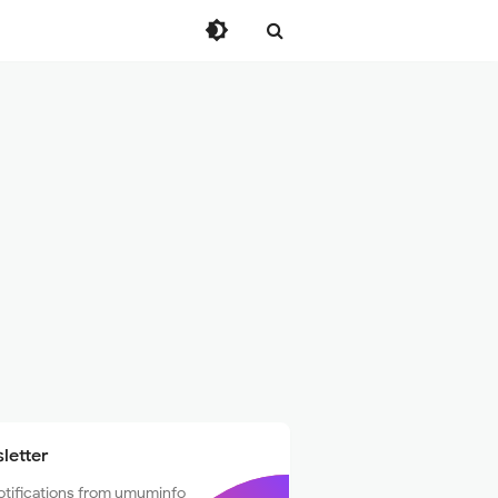
letter
otifications from umuminfo