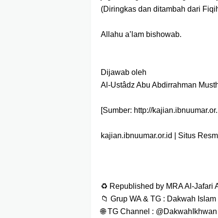
(Diringkas dan ditambah dari Fiqi
Allahu a’lam bishowab.
Dijawab oleh
Al-Ustâdz Abu Abdirrahman Must
[Sumber: http://kajian.ibnuumar.o
kajian.ibnuumar.or.id | Situs Res
♻ Republished by MRA Al-Jafari A
📁 Grup WA & TG : Dakwah Islam
🌐 TG Channel : @DakwahIkhwan