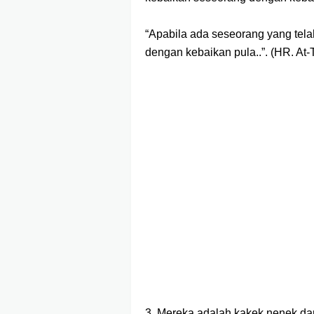
“Apabila ada seseorang yang tela
dengan kebaikan pula..”. (HR. At-T
3. Mereka adalah kakek nenek da